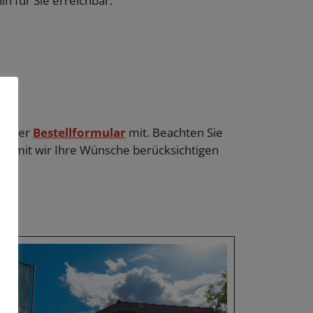
in für Sie erreichbar.
 unser
Bestellformular
mit. Beachten Sie
, damit wir Ihre Wünsche berücksichtigen