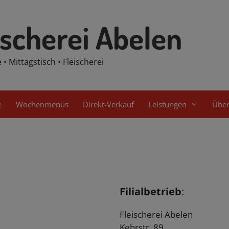
ischerei Abelen
 • Mittagstisch • Fleischerei
e
Wochenmenüs
Direkt-Verkauf
Leistungen
Über
Filialbetrieb
:
Fleischerei Abelen
Kehrstr. 89