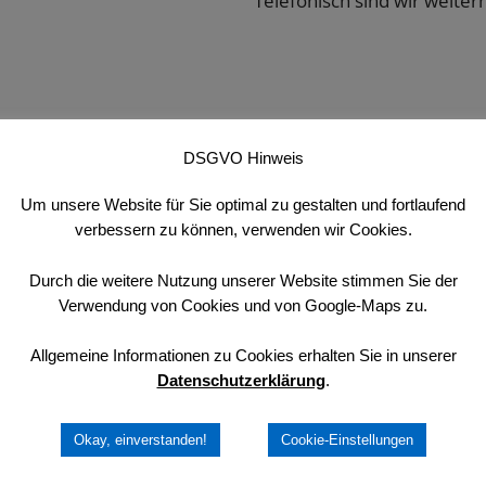
Telefonisch sind wir weiterh
DSGVO Hinweis
line entgegen. Teilen Sie uns Ihre Wünsche einfach über
Um unsere Website für Sie optimal zu gestalten und fortlaufend
e-Bestellung mindestens 48 Stunden im Voraus übermitteln
verbessern zu können, verwenden wir Cookies.
Durch die weitere Nutzung unserer Website stimmen Sie der
Verwendung von Cookies und von Google-Maps zu.
s bitte telefonisch: 02153 / 701 34.
Allgemeine Informationen zu Cookies erhalten Sie in unserer
Datenschutzerklärung
.
Verkaufsautomat im Königshof:
Sie erhalten verschiedene Waren unserer
Okay, einverstanden!
Cookie-Einstellungen
Fleischerei rund um die Uhr an 7 Tagen in